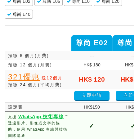
尊尚 E02
尊尚 E05
尊尚 E10
尊尚 E20
尊尚 E40
尊尚 E02
尊尚 E
預繳 6 個月(月費)
---
---
預繳 12 個月(月費)
HK$ 180
HK$ 2
321優惠
送12個月
HK$ 120
HK$ 1
預繳 24 個月(平均月費)
立即申請
立即申
設定費
HK$150
HK$15
WhatsApp
技術專線
^^
支援
透過影片、影像或文字的協
✓
✓
助，使用
WhatsApp
專線與技術
團隊溝通