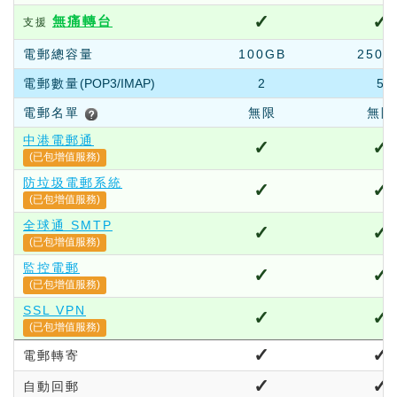
✓
✓
無痛轉台
支援
電郵總容量
100GB
250G
電郵數量
(POP3/IMAP)
2
5
電郵名單
無限
無限
中港電郵通
✓
✓
(已包增值服務)
防垃圾電郵系統
✓
✓
(已包增值服務)
全球通 SMTP
✓
✓
(已包增值服務)
監控電郵
✓
✓
(已包增值服務)
SSL VPN
✓
✓
(已包增值服務)
✓
✓
電郵轉寄
✓
✓
自動回郵