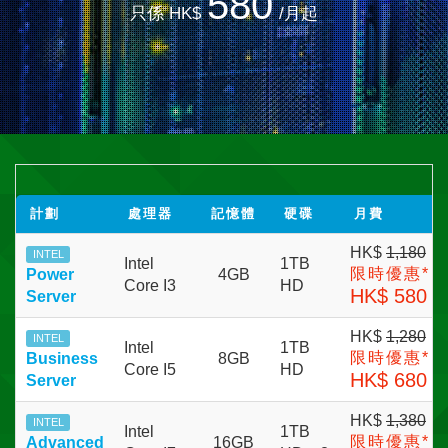
580
只係 HK$
/月起
計劃
處理器
記憶體
硬碟
月費
HK$
1,180
INTEL
Intel
1TB
限時優惠*
Power
4GB
Core I3
HD
HK$ 580
Server
HK$
1,280
INTEL
Intel
1TB
限時優惠*
Business
8GB
Core I5
HD
HK$ 680
Server
HK$
1,380
INTEL
Intel
1TB
限時優惠*
Advanced
16GB