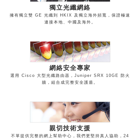
獨立光纖網
絡
擁有獨立雙 GE 光纖到 HKIX 及獨立海外頻寬，保證極速
連接本地、中國及海
外。
網絡安全專
家
選用 Cisco 大型光纖路由器，Juniper SRX 10GE 防火
牆，組合成完整安全護
盾。
親切技術支
援
不單提供完整的網上幫助中心，我們更堅持真人協助，24