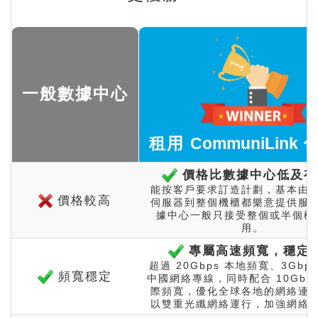
一般數據中心
租用
CommuniLink
伺
價格比數據中心低及有
能按客戶要求訂造計劃，基本由
價格較高
伺服器到整個機櫃都樂意提供服
據中心一般只接受整個或半個機
用。
專屬高速頻寬，穩定
超過 20Gbps 本地頻寬、3Gbps 
頻寬穩定
中國網絡專線，同時配合 10Gbp
際頻寬，優化全球各地的網絡連
以雙重光纖網絡運行，加強網絡