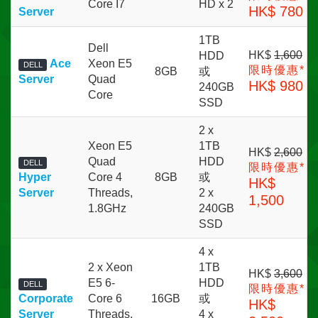
Core I7
HD x 2
HK$ 780
Server
1TB
Dell
HK$
1,600
HDD
Ace
Xeon E5
DELL
限時優惠*
8GB
或
Server
Quad
HK$ 980
240GB
Core
SSD
2 x
Xeon E5
1TB
HK$
2,600
Quad
HDD
DELL
限時優惠*
Hyper
Core 4
8GB
或
HK$
Server
Threads,
2 x
1,500
1.8GHz
240GB
SSD
4 x
2 x Xeon
1TB
HK$
3,600
E5 6-
HDD
DELL
限時優惠*
Corporate
Core 6
16GB
或
HK$
Server
Threads,
4 x