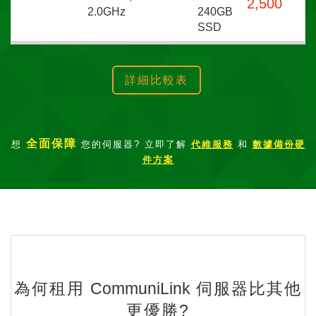
2,500
2.0GHz
240GB
SSD
詳細比較表
全面保障
想
您的伺服器? 立即了解
代維服務
和
數據備份硬
件方案
為何租用
CommuniLink
伺服器比其他
更優勝?