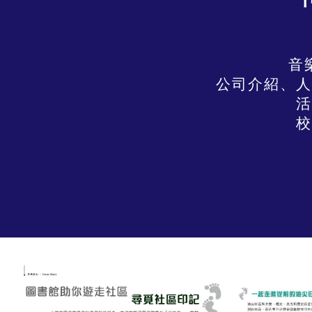
音
公司介紹、人
活
校