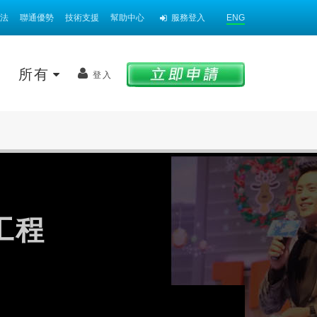
法
聯通優勢
技術支援
幫助中心
服務登入
ENG
案
所有
登入
工程