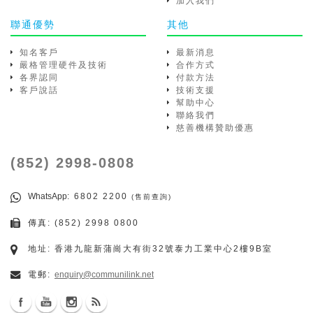
加入我們
聯通優勢
其他
知名客戶
最新消息
嚴格管理硬件及技術
合作方式
各界認同
付款方法
客戶說話
技術支援
幫助中心
聯絡我們
慈善機構贊助優惠
(852) 2998-0808
WhatsApp
: 6802 2200
(售前查詢)
傳真: (852) 2998 0800
地址: 香港九龍新蒲崗大有街32號泰力工業中心2樓9B室
電郵:
enquiry@communilink.net