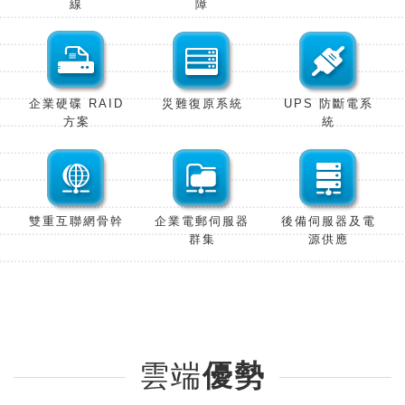
線
障
企業硬碟 RAID
災難復原系
統
UPS 防斷電系
方
案
統
雙重互聯網骨
幹
企業電郵伺服器
後備伺服器及電
群
集
源供
應
雲端
優勢