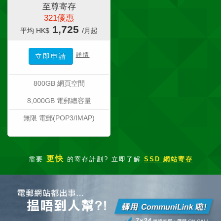
至尊寄存
321優惠
1,725
平均 HK$
/月起
詳情
立即申請
800GB 網頁空間
8,000GB 電郵總容量
無限 電郵(POP3/IMAP)
更快
需要
的寄存計劃? 立即了解
SSD 網站寄存