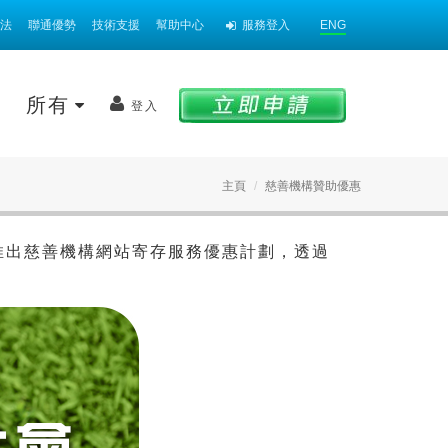
法
聯通優勢
技術支援
幫助中心
服務登入
ENG
案
所有
登入
主頁
慈善機構贊助優惠
nk 推出慈善機構網站寄存服務優惠計劃，透過