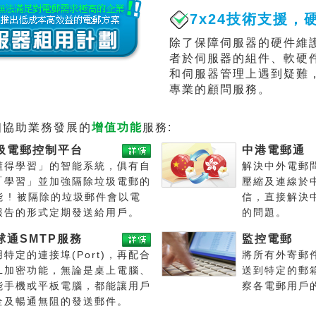
7x24技術支援，
除了保障伺服器的硬件維
者於伺服器的組件、軟硬
和伺服器管理上遇到疑難
專業的顧問服務。
個協助業務發展的
增值功能
服務:
圾電郵控制平台
中港電郵通
懂得學習」的智能系統，俱有自
解決中外電郵
「學習」並加強隔除垃圾電郵的
壓縮及連線於
能 ! 被隔除的垃圾郵件會以電
信，直接解決
報告的形式定期發送給用戶。
的問題。
球通SMTP服務
監控電郵
用特定的連接埠(Port)，再配合
將所有外寄郵
SL加密功能，無論是桌上電腦、
送到特定的郵
能手機或平板電腦，都能讓用戶
察各電郵用戶
全及暢通無阻的發送郵件。