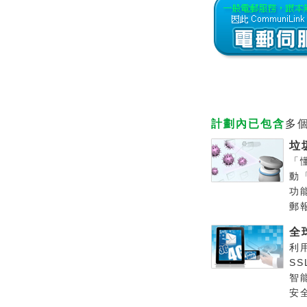
計劃內已包含
多
垃
「
動
功
郵
全
利
S
智
安