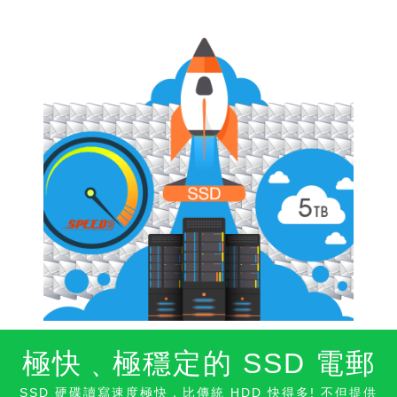
極快﹑極穩定的
SSD 電郵
SSD 硬碟讀寫速度極快，比傳統 HDD 快得多! 不但提供