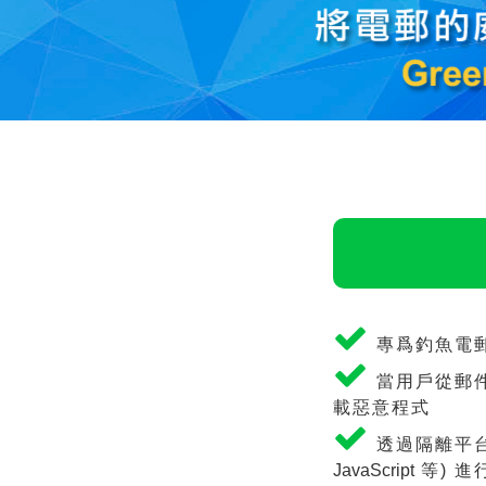
專爲釣魚電
當用戶從郵
載惡意程式
透過隔離平台
JavaScript
等) 