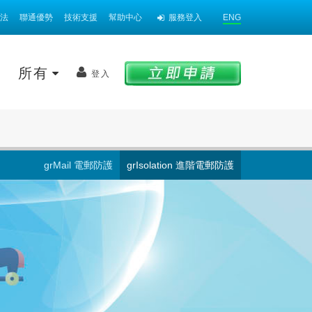
法
聯通優勢
技術支援
幫助中心
服務登入
ENG
案
所有
登入
grMail 電郵防護
grIsolation 進階電郵防護