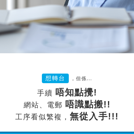
想轉台
，但係...
唔知點攪!
手續
唔識點搬!!
網站、電郵
無從入手!!!
工序看似繁複，