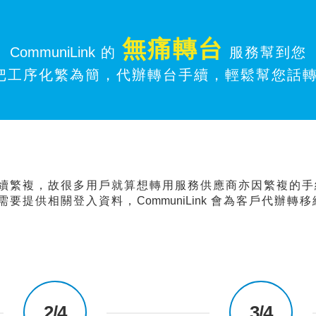
無痛轉台
CommuniLink
的
服務幫到您
把工序化繁為簡，代辦轉台手續，輕鬆幫您話轉
續繁複，故很多用戶就算想轉用服務供應商亦因繁複的手
需要提供相關登入資料，
CommuniLink
會
為客戶代辦轉移
2/4
3/4