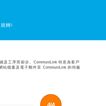
就轉!
續及工序而卻步。
CommuniLink
特意為客戶
網站檔案及電子郵件至
CommuniLink
的伺服
4/4