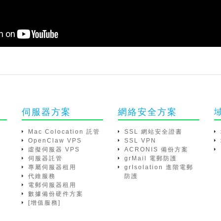
伺服器方案
網絡安全方案
Mac Colocation 託管
SSL 網站安全證書
OpenClaw VPS
SSL VPN
虛擬伺服器 VPS
ACRONIS 備份方案
伺服器託管
grMail 電郵防護
專屬伺服器租用
grIsolation 進階電郵
代維服務
防護
電郵伺服器租用
數據備份硬件方案
[增值服務]