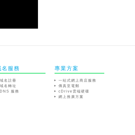
域名服務
專業方案
域名註冊
一站式網上商店服務
域名轉址
傳真至電郵
DNS 服務
cDrive雲端硬碟
網上推廣方案