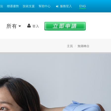
法
聯通優勢
技術支援
幫助中心
服務登入
ENG
案
所有
登入
主頁
無痛轉台