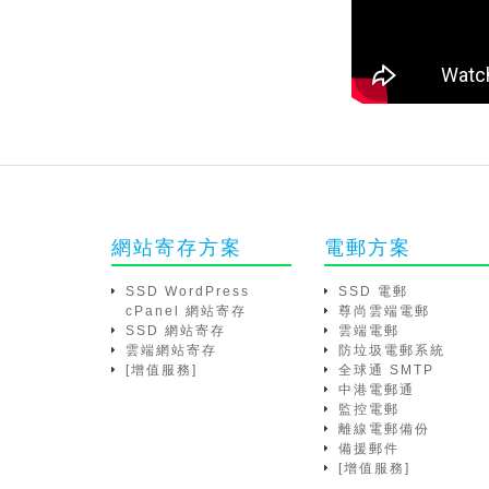
網站寄存方案
電郵方案
SSD WordPress
SSD 電郵
cPanel 網站寄存
尊尚雲端電郵
SSD 網站寄存
雲端電郵
雲端網站寄存
防垃圾電郵系統
[增值服務]
全球通 SMTP
中港電郵通
監控電郵
離線電郵備份
備援郵件
[增值服務]